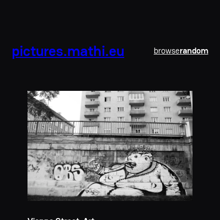
pictures.mathi.eu
browse
random